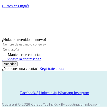
Saltar
Cursos Yes Inglés
al
contenido
M
¡Hola, bienvenido de nuevo!
Mantenerme conectado
¿Olvidaste la contraseña?
Acceder
¿No tienes una cuenta?
Regístrate ahora
Facebook-f
Linkedin-in
Whatsapp
Instagram
Copyright © 2026 Cursos Yes Inglés \ By agustinagonzalez.com