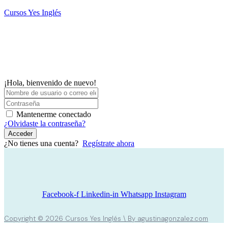
Saltar
Cursos Yes Inglés
al
contenido
M
¡Hola, bienvenido de nuevo!
Mantenerme conectado
¿Olvidaste la contraseña?
Acceder
¿No tienes una cuenta?
Regístrate ahora
Facebook-f
Linkedin-in
Whatsapp
Instagram
Copyright © 2026 Cursos Yes Inglés \ By agustinagonzalez.com