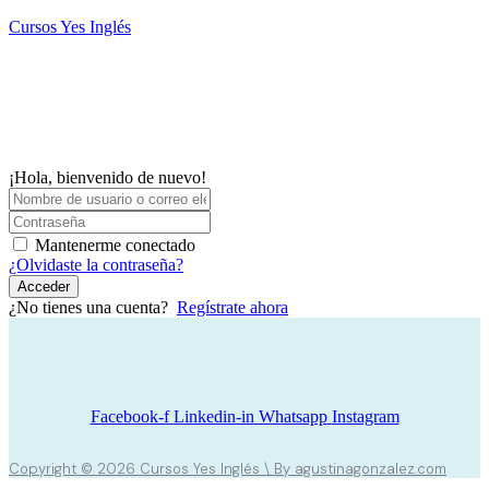
Saltar
Cursos Yes Inglés
al
contenido
M
¡Hola, bienvenido de nuevo!
Mantenerme conectado
¿Olvidaste la contraseña?
Acceder
¿No tienes una cuenta?
Regístrate ahora
Facebook-f
Linkedin-in
Whatsapp
Instagram
Copyright © 2026 Cursos Yes Inglés \ By agustinagonzalez.com