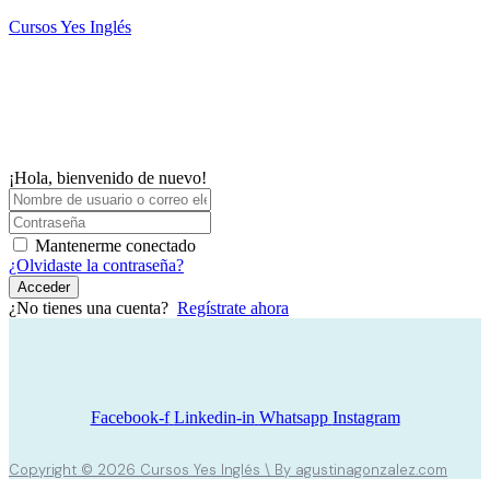
Saltar
Cursos Yes Inglés
al
contenido
M
¡Hola, bienvenido de nuevo!
Mantenerme conectado
¿Olvidaste la contraseña?
Acceder
¿No tienes una cuenta?
Regístrate ahora
Facebook-f
Linkedin-in
Whatsapp
Instagram
Copyright © 2026 Cursos Yes Inglés \ By agustinagonzalez.com