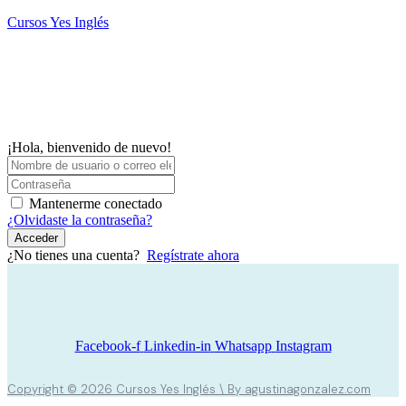
Saltar
Cursos Yes Inglés
al
contenido
M
¡Hola, bienvenido de nuevo!
Mantenerme conectado
¿Olvidaste la contraseña?
Acceder
¿No tienes una cuenta?
Regístrate ahora
Facebook-f
Linkedin-in
Whatsapp
Instagram
Copyright © 2026 Cursos Yes Inglés \ By agustinagonzalez.com