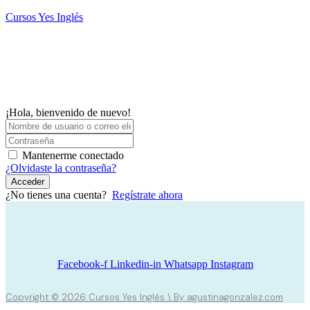
Saltar
Cursos Yes Inglés
al
contenido
M
¡Hola, bienvenido de nuevo!
Mantenerme conectado
¿Olvidaste la contraseña?
Acceder
¿No tienes una cuenta?
Regístrate ahora
Facebook-f
Linkedin-in
Whatsapp
Instagram
Copyright © 2026 Cursos Yes Inglés \ By agustinagonzalez.com