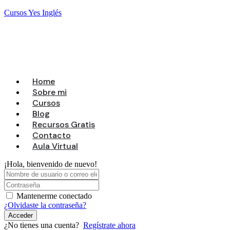
Saltar
Cursos Yes Inglés
al
contenido
Menú
Home
Sobre mi
Cursos
Blog
Recursos Gratis
Contacto
Aula Virtual
¡Hola, bienvenido de nuevo!
Mantenerme conectado
¿Olvidaste la contraseña?
Acceder
¿No tienes una cuenta?
Regístrate ahora