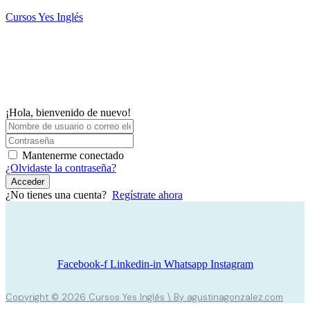
Saltar
Cursos Yes Inglés
al
contenido
M
¡Hola, bienvenido de nuevo!
Mantenerme conectado
¿Olvidaste la contraseña?
Acceder
¿No tienes una cuenta?
Regístrate ahora
Facebook-f
Linkedin-in
Whatsapp
Instagram
Copyright © 2026 Cursos Yes Inglés \ By agustinagonzalez.com