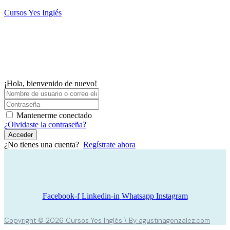
Saltar
Cursos Yes Inglés
al
contenido
M
¡Hola, bienvenido de nuevo!
Mantenerme conectado
¿Olvidaste la contraseña?
Acceder
¿No tienes una cuenta?
Regístrate ahora
Facebook-f
Linkedin-in
Whatsapp
Instagram
Copyright © 2026 Cursos Yes Inglés \ By agustinagonzalez.com