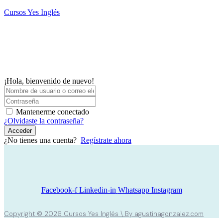
Saltar
Cursos Yes Inglés
al
contenido
M
¡Hola, bienvenido de nuevo!
Mantenerme conectado
¿Olvidaste la contraseña?
Acceder
¿No tienes una cuenta?
Regístrate ahora
Facebook-f
Linkedin-in
Whatsapp
Instagram
Copyright © 2026 Cursos Yes Inglés \ By agustinagonzalez.com